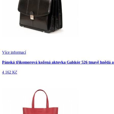
Více informací
Pánská tříkomorová kožená aktovka Galskór 526 tmavě hnědá a 
4 162 Kč