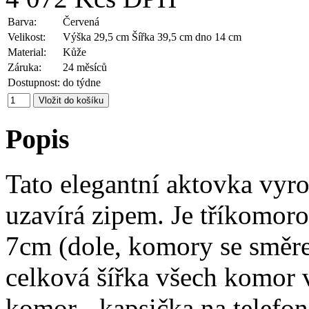
Barva:
Červená
Velikost:
Výška 29,5 cm Šířka 39,5 cm dno 14 cm
Material:
Kůže
Záruka:
24 měsíců
Dostupnost:
do týdne
Popis
Tato elegantní aktovka vyrob
uzavírá zipem. Je tříkomor
7cm (dole, komory se směr
celková šířka všech komor v
komor - kapsička na telefon