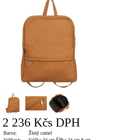
2 236 Kč
s DPH
Barva:
Žlutý camel
Velikost:
Výška 34 cm Šířka 24 cm 8 cm