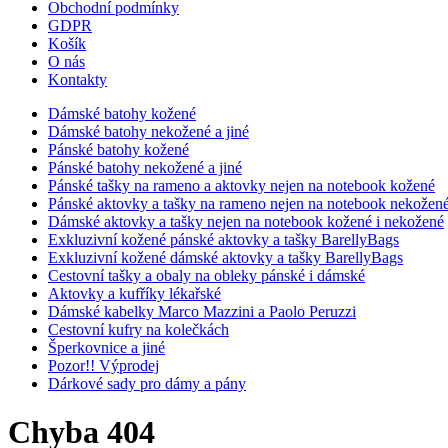
Obchodní podmínky
GDPR
Košík
O nás
Kontakty
Dámské batohy kožené
Dámské batohy nekožené a jiné
Pánské batohy kožené
Pánské batohy nekožené a jiné
Pánské tašky na rameno a aktovky nejen na notebook kožené
Pánské aktovky a tašky na rameno nejen na notebook nekožen
Dámské aktovky a tašky nejen na notebook kožené i nekožené
Exkluzivní kožené pánské aktovky a tašky BarellyBags
Exkluzivní kožené dámské aktovky a tašky BarellyBags
Cestovní tašky a obaly na obleky pánské i dámské
Aktovky a kufříky lékařské
Dámské kabelky Marco Mazzini a Paolo Peruzzi
Cestovní kufry na kolečkách
Šperkovnice a jiné
Pozor!! Výprodej
Dárkové sady pro dámy a pány
Chyba 404