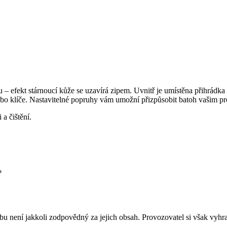
 efekt stárnoucí kůže se uzavírá zipem. Uvnitř je umístěna přihrádka n
nebo klíče. Nastavitelné popruhy vám umožní přizpůsobit batoh vašim pr
a čištění.
?
ebu není jakkoli zodpovědný za jejich obsah. Provozovatel si však vyhr