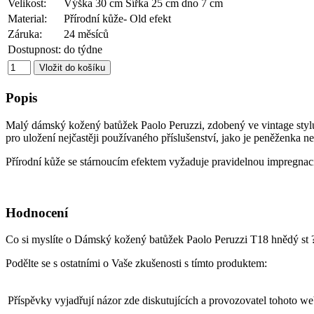
Velikost:
Výška 30 cm Šířka 25 cm dno 7 cm
Material:
Přírodní kůže- Old efekt
Záruka:
24 měsíců
Dostupnost:
do týdne
Popis
Malý dámský kožený batůžek Paolo Peruzzi, zdobený ve vintage stylu –
pro uložení nejčastěji používaného příslušenství, jako je peněženka 
Přírodní kůže se stárnoucím efektem vyžaduje pravidelnou impregnaci 
Hodnocení
Co si myslíte o Dámský kožený batůžek Paolo Peruzzi T18 hnědý st 
Podělte se s ostatními o Vaše zkušenosti s tímto produktem:
Příspěvky vyjadřují názor zde diskutujících a provozovatel tohoto w