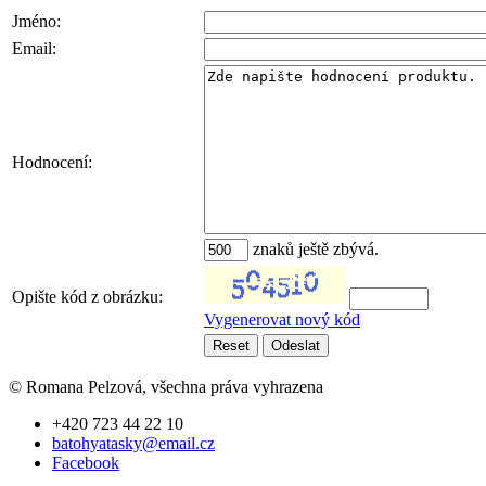
Jméno:
Email:
Hodnocení:
znaků ještě zbývá.
Opište kód z obrázku:
Vygenerovat nový kód
© Romana Pelzová, všechna práva vyhrazena
+420 723 44 22 10
batohyatasky@email.cz
Facebook