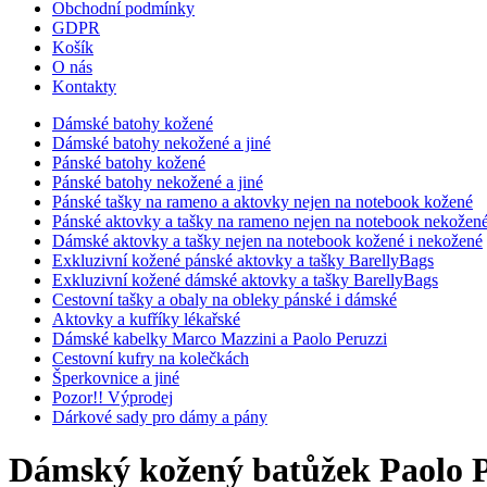
Obchodní podmínky
GDPR
Košík
O nás
Kontakty
Dámské batohy kožené
Dámské batohy nekožené a jiné
Pánské batohy kožené
Pánské batohy nekožené a jiné
Pánské tašky na rameno a aktovky nejen na notebook kožené
Pánské aktovky a tašky na rameno nejen na notebook nekožen
Dámské aktovky a tašky nejen na notebook kožené i nekožené
Exkluzivní kožené pánské aktovky a tašky BarellyBags
Exkluzivní kožené dámské aktovky a tašky BarellyBags
Cestovní tašky a obaly na obleky pánské i dámské
Aktovky a kufříky lékařské
Dámské kabelky Marco Mazzini a Paolo Peruzzi
Cestovní kufry na kolečkách
Šperkovnice a jiné
Pozor!! Výprodej
Dárkové sady pro dámy a pány
Dámský kožený batůžek Paolo P