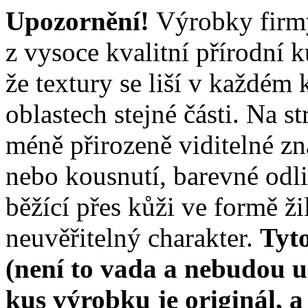
Upozornění!
Výrobky firm
z vysoce kvalitní přírodní k
že textury se liší v každém
oblastech stejné části. Na s
méně přirozeně viditelné zn
nebo kousnutí, barevné odli
běžící přes kůži ve formě ž
neuvěřitelný charakter.
Tyto
(není to vada a nebudou 
kus výrobku je originál, 