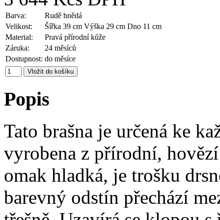
Barva:
Rudě hnědá
Velikost:
Šířka 39 cm Výška 29 cm Dno 11 cm
Material:
Pravá přírodní kůže
Záruka:
24 měsíců
Dostupnost:
do měsíce
Popis
Tato brašna je určená ke k
vyrobena z přírodní, hověz
omak hladká, je trošku drsně
barevný odstín přechází me
třešně. Uzavírá se klopou 