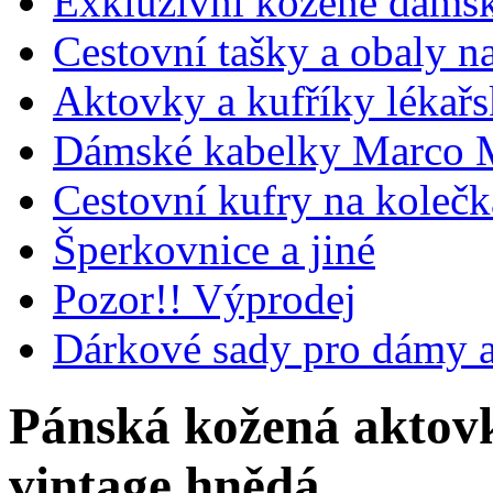
Exkluzivní kožené dámsk
Cestovní tašky a obaly n
Aktovky a kufříky lékařs
Dámské kabelky Marco M
Cestovní kufry na koleč
Šperkovnice a jiné
Pozor!! Výprodej
Dárkové sady pro dámy 
Pánská kožená aktovk
vintage hnědá