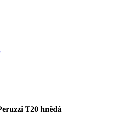
é
Peruzzi T20 hnědá