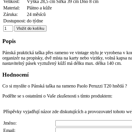
Velikost:
Výška 28,5 cm Šířka 39 cm Dno 8 cm
Material:
Plátno a kůže
Záruka:
24 měsíců
Dostupnost:
do týdne
Popis
Pánská praktická taška přes rameno ve vintage stylu je vyrobena v ko
organizér na propisky, dvě místa na karty nebo vizitky, volná kapsa n
nastavitelný pásek vyztužený kůží má délku max. délka 140 cm.
Hodnocení
Co si myslíte o Pánská taška na rameno Paolo Peruzzi T20 hnědá ?
Podělte se s ostatními o Vaše zkušenosti s tímto produktem:
Příspěvky vyjadřují názor zde diskutujících a provozovatel tohoto w
Jméno:
Email: