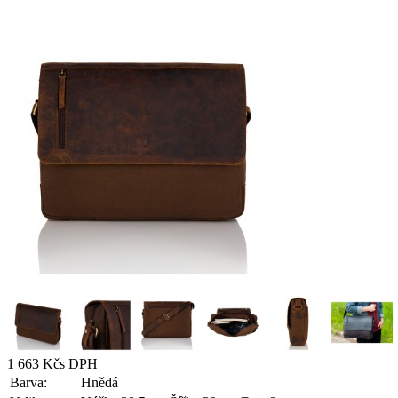
1 663 Kč
s DPH
Barva:
Hnědá