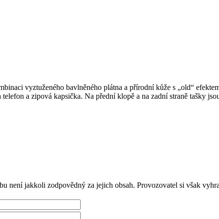
mbinaci vyztuženého bavlněného plátna a přírodní kůže s „old“ efektem.
a telefon a zipová kapsička. Na přední klopě a na zadní straně tašky js
ebu není jakkoli zodpovědný za jejich obsah. Provozovatel si však vyhr