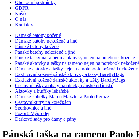
Obchodní podmínky
GDPR
Košík
O nás
Kontakty
Dámské batohy kožené
Dámské batohy nekožené a jiné
Pánské batohy kožené
Pánské batohy nekožené a jiné
Pánské tašky na rameno a aktovky nejen na notebook kožené
Pánské aktovky a tašky na rameno nejen na notebook nekožen
Dámské aktovky a tašky nejen na notebook kožené i nekožené
Exkluzivní kožené pánské aktovky a tašky BarellyBags
Exkluzivní kožené dámské aktovky a tašky BarellyBags
Cestovní tašky a obaly na obleky pánské i dámské
Aktovky a kufříky lékařské
Dámské kabelky Marco Mazzini a Paolo Peruzzi
Cestovní kufry na kolečkách
Šperkovnice a jiné
Pozor!! Výprodej
Dárkové sady pro dámy a pány
Pánská taška na rameno Paolo 